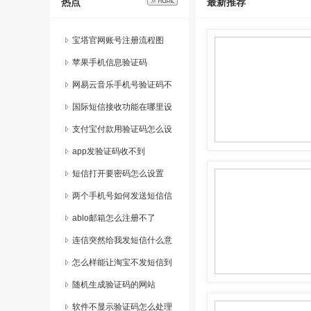
热点
最新推荐
宝塔官网账号注册流程图
苹果手机信息验证码
网易云音乐手机号验证码不
能用了怎么办
国际短信接收功能在哪里设
置
支付宝付款用验证码怎么设
置
app发验证码收不到
短信打开要密码怎么设置
两个手机号如何发送短信信
息不同步呢
ablo邮箱怎么注册不了
连信突然给我发短信什么意
思啊
怎么样能让淘宝不发短信到
手机
随机生成验证码的网站
软件不显示验证码怎么处理