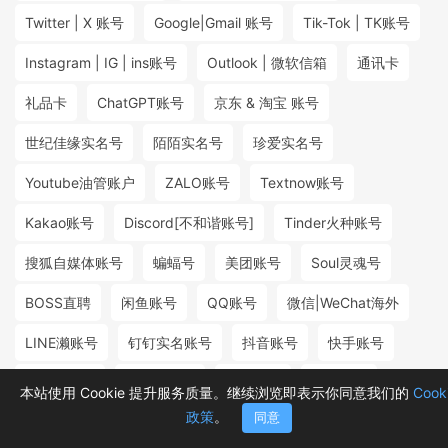
Twitter | X 账号
Google|Gmail 账号
Tik-Tok | TK账号
Instagram | IG | ins账号
Outlook | 微软信箱
通讯卡
礼品卡
ChatGPT账号
京东 & 淘宝 账号
世纪佳缘实名号
陌陌实名号
珍爱实名号
Youtube油管账户
ZALO账号
Textnow账号
Kakao账号
Discord[不和谐账号]
Tinder火种账号
搜狐自媒体账号
蝙蝠号
美团账号
Soul灵魂号
BOSS直聘
闲鱼账号
QQ账号
微信|WeChat海外
LINE濑账号
钉钉实名账号
抖音账号
快手账号
探探实名号
小红书账号
百度账号
微博账号
本站使用 Cookie 提升服务质量。继续浏览即表示你同意我们的
Cook
政策
。
同意
首页
分类
购物车
消息
我的
₮2.00
₮1.20